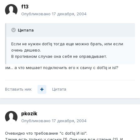
f13
Опубликовано
17 декабря, 2004
Цитата
Если не нужен dot1q тогда еще можно брать, или если
очень дешево.
В противном случае она себя не оправдывает.
хм... а что мешает подключить его к свичу с dot1q и isl?
Вставить ник
Цитата
pkozik
Опубликовано
17 декабря, 2004
Очевидно что требование "с dot1q И isl".
Такие есть только у сиськи (1). Они уже все старые (2). И,