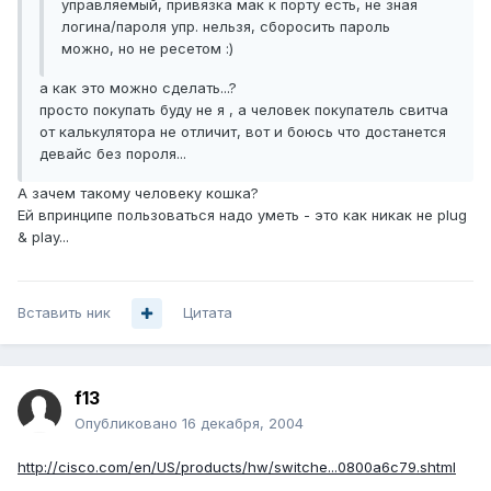
управляемый, привязка мак к порту есть, не зная
логина/пароля упр. нельзя, сборосить пароль
можно, но не ресетом :)
а как это можно сделать...?
просто покупать буду не я , а человек покупатель свитча
от калькулятора не отличит, вот и боюсь что достанется
девайс без пороля...
А зачем такому человеку кошка?
Ей впринципе пользоваться надо уметь - это как никак не plug
& play...
Вставить ник
Цитата
f13
Опубликовано
16 декабря, 2004
http://cisco.com/en/US/products/hw/switche...0800a6c79.shtml