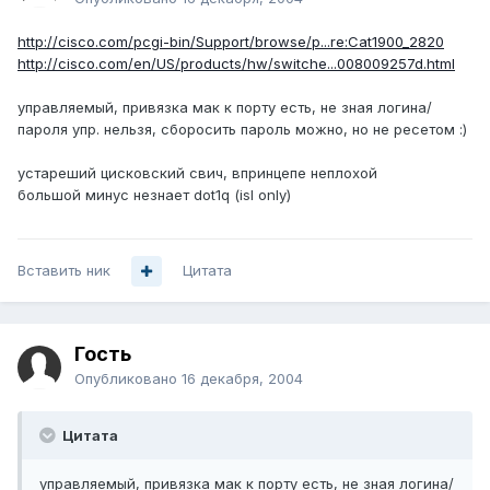
http://cisco.com/pcgi-bin/Support/browse/p...re:Cat1900_2820
http://cisco.com/en/US/products/hw/switche...008009257d.html
управляемый, привязка мак к порту есть, не зная логина/
пароля упр. нельзя, сборосить пароль можно, но не ресетом :)
устареший цисковский свич, впринцепе неплохой
большой минус незнает dot1q (isl only)
Вставить ник
Цитата
Гость
Опубликовано
16 декабря, 2004
Цитата
управляемый, привязка мак к порту есть, не зная логина/