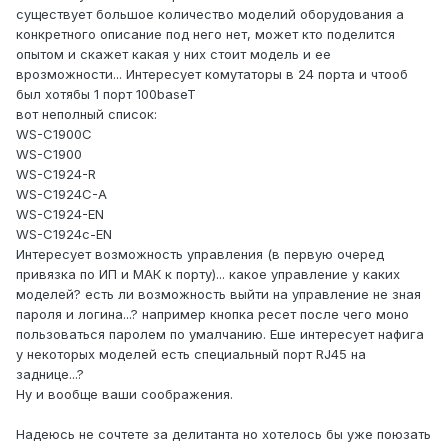
существует большое количество моделий оборудования а
конкретного описание под него нет, может кто поделится
опытом и скажет какая у них стоит модель и ее
врозможности... Интересует комутаторы в 24 порта и чтооб
был хотябы 1 порт 100baseT
вот неполный список:
WS-C1900C
WS-C1900
WS-C1924-R
WS-C1924C-A
WS-C1924-EN
WS-C1924c-EN
Интересует возможность управления (в первую очеред
привязка по ИП и МАК к порту)... какое управление у каких
моделей? есть ли возможность выйти на управление не зная
пароля и логина...? например кнопка ресет после чего моно
пользоваться паролем по умалчанию. Еше интересует нафига
у некоторых моделей есть специальный порт RJ45 на
заднице...?
Ну и вообще ваши соображения.
Надеюсь не сочтете за делитанта но хотелось бы уже поюзать