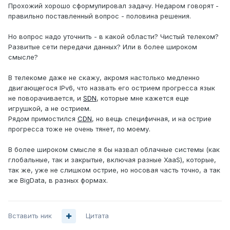
Прохожий хорошо сформулировал задачу. Недаром говорят -
правильно поставленный вопрос - половина решения.
Но вопрос надо уточнить - в какой области? Чистый телеком?
Развитые сети передачи данных? Или в более широком
смысле?
В телекоме даже не скажу, акромя настолько медленно
двигающегося IPv6, что назвать его острием прогресса язык
не поворачивается, и
SDN
, которые мне кажется еще
игрушкой, а не острием.
Рядом примостился
CDN
, но вещь специфичная, и на острие
прогресса тоже не очень тянет, по моему.
В более широком смысле я бы назвал облачные системы (как
глобальные, так и закрытые, включая разные XaaS), которые,
так же, уже не слишком острие, но носовая часть точно, а так
же BigData, в разных формах.
Вставить ник
Цитата