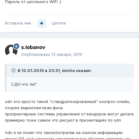
Пароль от школьного WiFi :)
Вставить ник
Цитата
s.lobanov
Опубликовано
13 января, 2015
В 12.01.2015 в 23:31, micho сказал:
СДН что ли?
sdn это просто такой "стандратизированный" контрол-плейн,
скорее маркетинговая фича
проприетарные системы управления от вендоров могут делать
примерно тоже самое что рисуют в презентациях по sdn
ndn я не понял что такое(потратив на поиски информации
минут 20), всё слишком завуалировано общими словами. из