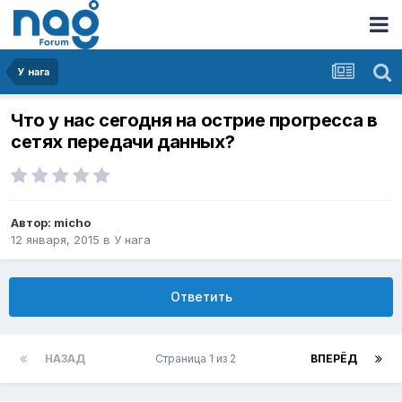
У нага
Что у нас сегодня на острие прогресса в
сетях передачи данных?
Автор:
micho
12 января, 2015
в
У нага
Ответить
НАЗАД
Страница 1 из 2
ВПЕРЁД