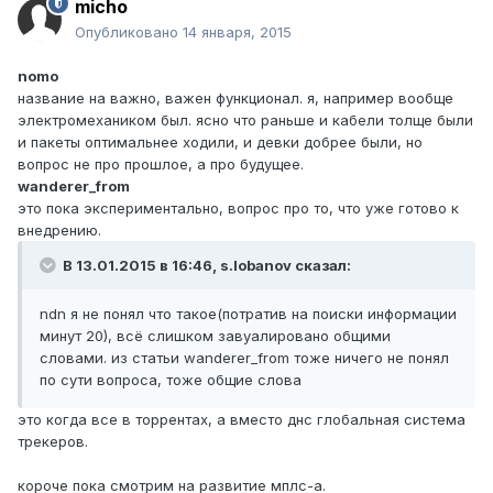
micho
Опубликовано
14 января, 2015
nomo
название на важно, важен функционал. я, например вообще
электромехаником был. ясно что раньше и кабели толще были
и пакеты оптимальнее ходили, и девки добрее были, но
вопрос не про прошлое, а про будущее.
wanderer_from
это пока экспериментально, вопрос про то, что уже готово к
внедрению.
В 13.01.2015 в 16:46, s.lobanov сказал:
ndn я не понял что такое(потратив на поиски информации
минут 20), всё слишком завуалировано общими
словами. из статьи wanderer_from тоже ничего не понял
по сути вопроса, тоже общие слова
это когда все в торрентах, а вместо днс глобальная система
трекеров.
короче пока смотрим на развитие мплс-а.