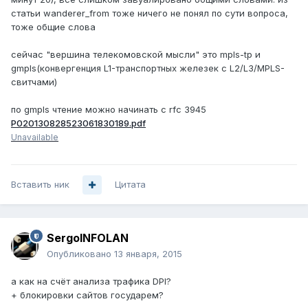
статьи wanderer_from тоже ничего не понял по сути вопроса,
тоже общие слова
сейчас "вершина телекомовской мысли" это mpls-tp и
gmpls(конвергенция L1-транспортных железек с L2/L3/MPLS-
свитчами)
по gmpls чтение можно начинать c rfc 3945
P020130828523061830189.pdf
Unavailable
Вставить ник
Цитата
SergoINFOLAN
Опубликовано
13 января, 2015
а как на счёт анализа трафика DPI?
+ блокировки сайтов государем?