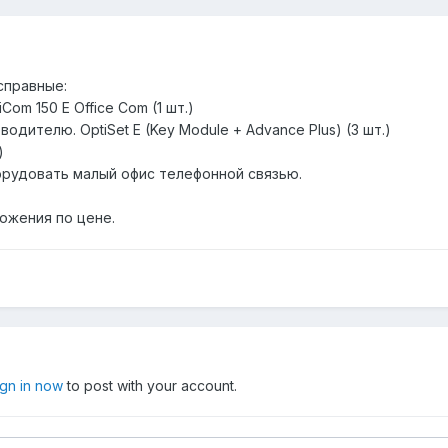
справные:
om 150 E Office Com (1 шт.)
одителю. OptiSet E (Key Module + Advance Plus) (3 шт.)
)
рудовать малый офис телефонной связью.
ожения по цене.
ign in now
to post with your account.