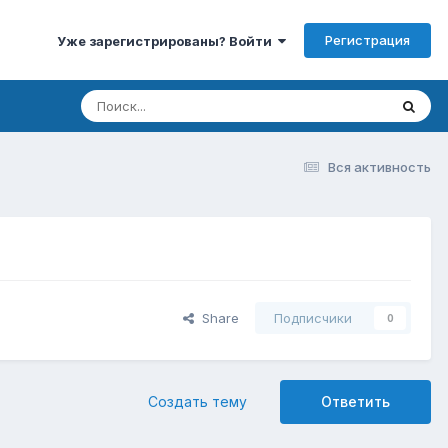
Регистрация
Уже зарегистрированы? Войти
Вся активность
Share
Подписчики
0
Создать тему
Ответить