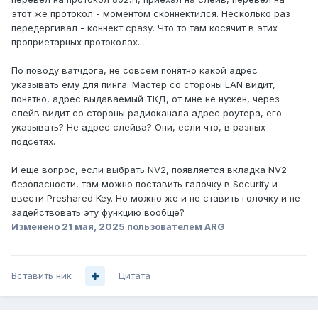
этот же протокол - моментом сконнектился. Несколько раз
передергивал - коннект сразу. Что то там косячит в этих
проприетарных протоколах...
По поводу ватчдога, не совсем понятно какой адрес
указывать ему для пинга. Мастер со стороны LAN видит,
понятно, адрес выдаваемый ТКД, от мне не нужен, через
слейв видит со стороны радиоканала адрес роутера, его
указывать? Не адрес слейва? Они, если что, в разных
подсетях.
И еще вопрос, если выбрать NV2, появляется вкладка NV2
безопасности, там можно поставить галочку в Security и
ввести Preshared Key. Но можно же и не ставить голочку и не
задействовать эту функцию вообще?
Изменено
21 мая, 2025
пользователем ARG
Вставить ник
Цитата