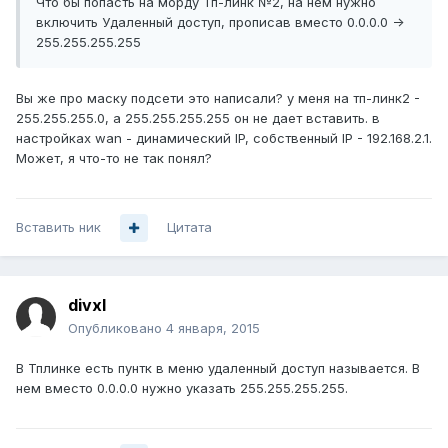
Что бы попасть на морду Тп-линк №2, на нем нужно
включить Удаленный доступ, прописав вместо 0.0.0.0 ->
255.255.255.255
Вы же про маску подсети это написали? у меня на тп-линк2 -
255.255.255.0, а 255.255.255.255 он не дает вставить. в
настройках wan - динамический IP, собственный IP - 192.168.2.1.
Может, я что-то не так понял?
Вставить ник
Цитата
divxl
Опубликовано
4 января, 2015
В Тплинке есть пунтк в меню удаленный доступ называется. В
нем вместо 0.0.0.0 нужно указать 255.255.255.255.