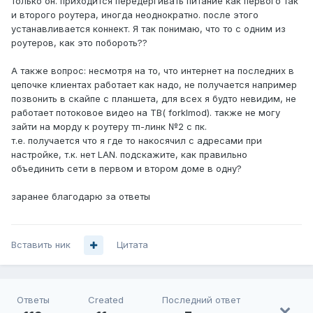
только он. приходится передергивать питание как первого так
и второго роутера, иногда неоднократно. после этого
устанавливается коннект. Я так понимаю, что то с одним из
роутеров, как это побороть??
А также вопрос: несмотря на то, что интернет на последних в
цепочке клиентах работает как надо, не получается например
позвонить в скайпе с планшета, для всех я будто невидим, не
работает потоковое видео на ТВ( forklmod). также не могу
зайти на морду к роутеру тп-линк №2 с пк.
т.е. получается что я где то накосячил с адресами при
настройке, т.к. нет LAN. подскажите, как правильно
объединить сети в первом и втором доме в одну?
заранее благодарю за ответы
Вставить ник
Цитата
Ответы
Created
Последний ответ