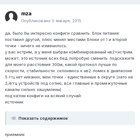
mza
Опубликовано
5 января, 2015
да, было бы интересно конфиги сравнить. блок питания
поставил другой, плюс менял местами блоки от 1 и второй
точки - ничего не изменилось.
у вас нстрим, а у меня выбран комбинированный нв2+нстрим.
может, это источник всех бед. попробую сменить. подскажите
для моего расстояния 300м, какой протокол лучше по
скорости, стабильности. склоняюсь к нв2. помех в диапазоне
5 ггц нет никаких, мои точки - единственные в округе (зато на
2,4ггц устройств под сотню, все главные и промежуточные
каналы сильно зашумлены)
под катом конфиги на всякий случай:
источник
Показать содержимое
приемник