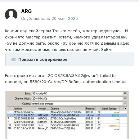
ребуту раз в сутки, благо прошивка это
ARG
предусматривает, это как правило 100% поднимает сеть.
Но все-таки хотелось бы понять в чем проблема. Отмечу,
Опубликовано
20 мая, 2025
что еще при первых включениях это было замечено, что
эти микротики не всегда с первого раза стыкуются.
Конфиг под спойлером.Только слейв, мастер недоступен. И
Протокол nstreme
скрин что мастер светит. Кстати, немного удивляет уровень,
-58 не должно быть, около -65 обычно.Хотя по данным видно
что там мощность именно выставленная мной, 8дБм.
Показать содержимое
Еще строка из лога: 2C:C8:1B:6A:3A:52@wlan1: failed to
connect, on 5580/20-Ce/ac/DP(8dBm), authentication timeout