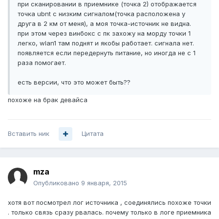
при сканировании в приемнике (точка 2) отображается
точка ubnt с низким сигналом(точка расположена у
друга в 2 км от меня), а моя точка-источник не видна.
при этом через винбокс с пк захожу на морду точки 1
легко, wlan1 там поднят и якобы работает. сигнала нет.
появляется если передернуть питание, но иногда не с 1
раза помогает.
есть версии, что это может быть??
похоже на брак девайса
Вставить ник
Цитата
mza
Опубликовано
9 января, 2015
хотя вот посмотрел лог источника , соединялись похоже точки
. только связь сразу рвалась. почему только в логе приемника