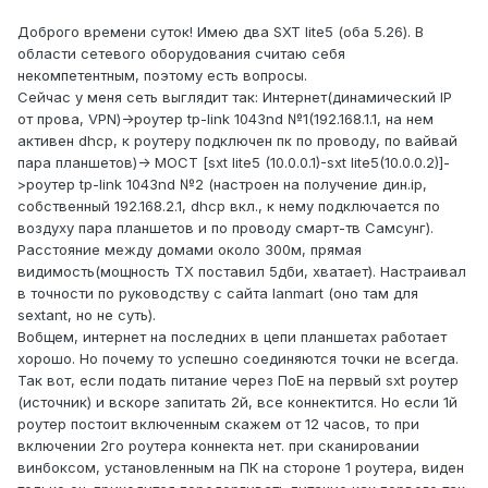
Доброго времени суток! Имею два SXT lite5 (оба 5.26). В
области сетевого оборудования считаю себя
некомпетентным, поэтому есть вопросы.
Сейчас у меня сеть выглядит так: Интернет(динамический IP
от прова, VPN)->роутер tp-link 1043nd №1(192.168.1.1, на нем
активен dhcp, к роутеру подключен пк по проводу, по вайвай
пара планшетов)-> МОСТ [sxt lite5 (10.0.0.1)-sxt lite5(10.0.0.2)]-
>роутер tp-link 1043nd №2 (настроен на получение дин.ip,
собственный 192.168.2.1, dhcp вкл., к нему подключается по
воздуху пара планшетов и по проводу смарт-тв Самсунг).
Расстояние между домами около 300м, прямая
видимость(мощность ТХ поставил 5дби, хватает). Настраивал
в точности по руководству с сайта lanmart (оно там для
sextant, но не суть).
Вобщем, интернет на последних в цепи планшетах работает
хорошо. Но почему то успешно соединяются точки не всегда.
Так вот, если подать питание через ПоЕ на первый sxt роутер
(источник) и вскоре запитать 2й, все коннектится. Но если 1й
роутер постоит включенным скажем от 12 часов, то при
включении 2го роутера коннекта нет. при сканировании
винбоксом, установленным на ПК на стороне 1 роутера, виден