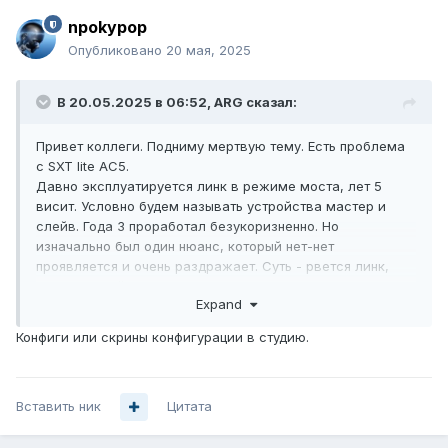
npokypop
Опубликовано
20 мая, 2025
В 20.05.2025 в 06:52,
ARG
сказал:
Привет коллеги. Подниму мертвую тему. Есть проблема
с SXT lite AC5.
Давно эксплуатируется линк в режиме моста, лет 5
висит. Условно будем называть устройства мастер и
слейв. Года 3 проработал безукоризненно. Но
изначально был один нюанс, который нет-нет
проявляется и очень раздражает. Суть - рвется линк,
вхожу в слейв, вижу что нет сети. Делаю дисконнект - в
Expand
списке сканируемых появляется масса сетей, в том
числе и мастер, который вполне себе работает.
Конфиги или скрины конфигурации в студию.
Выбираю его, жму connect - а черта с два, бесконечно
висит searching for network. Разумеется все настройки
на месте. Может и соедениться через несколько часов,
Вставить ник
а может и нет. Рестарт слейва не помогает, мастер
Цитата
физически очень и очень труднодоступен. Из-за этого я
даже вынужден был ввести в оба устройства задачи по