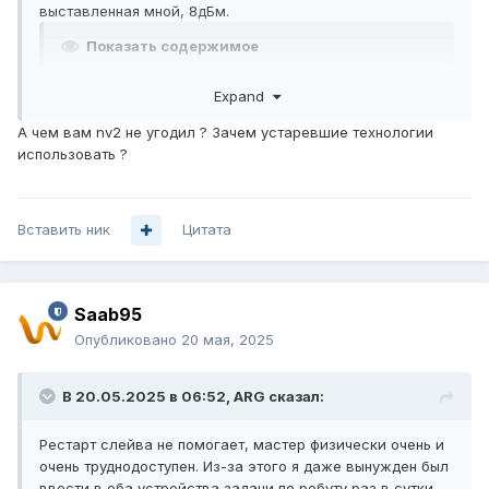
выставленная мной, 8дБм.
Показать содержимое
Expand
Еще строка из лога: 2C:C8:1B:6A:3A:52@wlan1: failed to
connect, on 5580/20-Ce/ac/DP(8dBm), authentication
А чем вам nv2 не угодил ? Зачем устаревшие технологии
timeout
использовать ?
Вставить ник
Цитата
Saab95
Опубликовано
20 мая, 2025
В 20.05.2025 в 06:52,
ARG
сказал:
Рестарт слейва не помогает, мастер физически очень и
очень труднодоступен. Из-за этого я даже вынужден был
ввести в оба устройства задачи по ребуту раз в сутки,