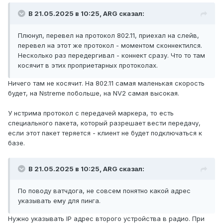
В 21.05.2025 в 10:25,
ARG
сказал:
Плюнул, перевел на протокол 802.11, приехал на слейв,
перевел на этот же протокол - моментом сконнектился.
Несколько раз передергивал - коннект сразу. Что то там
косячит в этих проприетарных протоколах.
Ничего там не косячит. На 802.11 самая маленькая скорость
будет, на Nstreme побольше, на NV2 самая высокая.
У нстрима протокол с передачей маркера, то есть
специального пакета, который разрешает вести передачу,
если этот пакет теряется - клиент не будет подключаться к
базе.
В 21.05.2025 в 10:25,
ARG
сказал:
По поводу ватчдога, не совсем понятно какой адрес
указывать ему для пинга.
Нужно указывать IP адрес второго устройства в радио. При