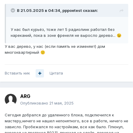
В 21.05.2025 в 04:34,
pppoetest
сказал:
У нас был курьёз, тоже лет 5 радиолинк работал без
нареканий, пока в зоне френеля не выросло дерево...
😉
У вас дерево, у нас (если память не изменяет) дом
многоквартирный
🙂
Вставить ник
Цитата
ARG
Опубликовано
21 мая, 2025
Сегодня добрался до удаленного блока, подключился к
мастеру,ничего не нашел непонятного, все в работе, ничего не
зависло. Пробежался по настройкам, все как было. Плюнул,
перевел на протокол 802.11, приехал на слейв, перевел на