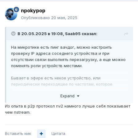
npokypop
Опубликовано
20 мая, 2025
В 20.05.2025 в 19:08,
Saab95
сказал:
На микротике есть пинг вачдог, можно настроить
проверку IP адреса соседнего устройства и при
отсутствии связи выполнять перезагрузку, а еще можно
поменять роли устройств местами.
Бывает в эфире есть некое устройство, или
периодически переходящее по частотам, которое
блокирует работу сети. Например, рассылая посылки
Expand
ожидания, или подмену сети, то есть такие пакеты в сеть
выдает, которые не дают подключаться клиентам к БС.
Из опыта в p2p протокол nv2 намного лучше себя показывает
чем nstream.
Если смените протокол на NV2 проблема может уйти, т.к.
схема работы сети меняется, но это поможет не от всех
подобных хулиганств.
Вставить ник
Цитата