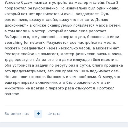
Условно будем называть устройства мастер и слейв. Года 3
проработал безукоризненно. Но изначально был один нюанс,
который нет-нет проявляется и очень раздражает. Суть -
рвется линк, вхожу в слейв, вижу что нет сети. Делаю
дисконнект - в списке сканируемых появляется масса сетей,
в том числе и мастер, который вполне себе работает.
Выбираю его, жму connect - а черта с два, бесконечно висит
searching for network. Разумеется все настройки на месте.
Может и соедениться через несколько часов, а может и нет.
Рестарт слейва не помогает, мастер физически очень и очень
труднодоступен. Из-за этого я даже вынужден был ввести в
оба устройства задачи по ребуту раз в сутки, благо прошивка
это предусматривает, это как правило 100% поднимает сеть.
Но все-таки хотелось бы понять в чем проблема. Отмечу, что
еще при первых включениях это было замечено, что эти
микротики не всегда с первого раза стыкуются. Протокол
nstreme
Вставить ник
Цитата