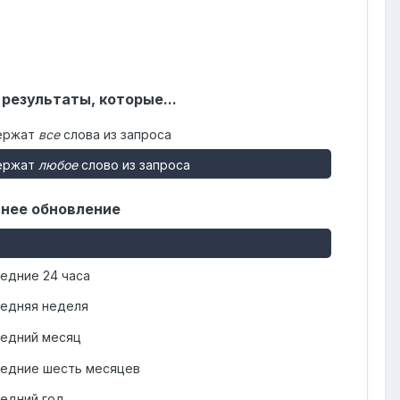
 результаты, которые...
ержат
все
слова из запроса
ержат
любое
слово из запроса
нее обновление
едние 24 часа
едняя неделя
едний месяц
едние шесть месяцев
едний год