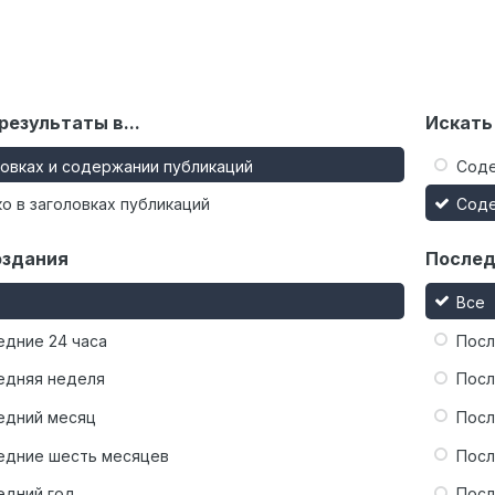
результаты в...
Искать
ловках и содержании публикаций
Сод
о в заголовках публикаций
Сод
оздания
Послед
Все
едние 24 часа
Посл
едняя неделя
Посл
едний месяц
Посл
едние шесть месяцев
Посл
едний год
Посл