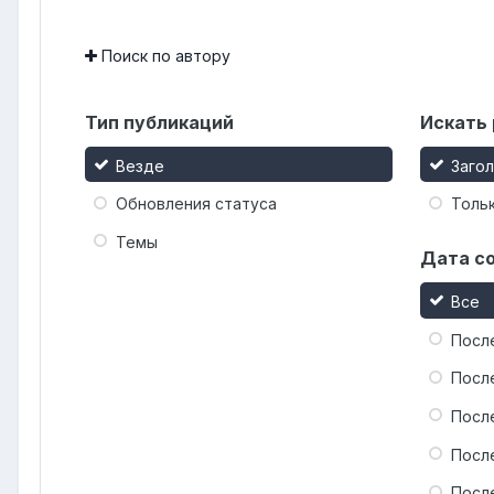
Поиск по автору
Тип публикаций
Искать 
Везде
Заго
Обновления статуса
Тольк
Темы
Дата с
Все
Посл
Посл
Посл
Посл
Посл