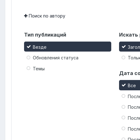
Поиск по автору
Тип публикаций
Искать 
Везде
Заго
Обновления статуса
Тольк
Темы
Дата с
Все
Посл
Посл
Посл
Посл
Посл