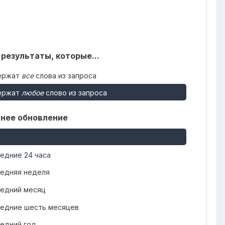
 результаты, которые...
ержат
все
слова из запроса
ержат
любое
слово из запроса
нее обновление
едние 24 часа
едняя неделя
едний месяц
едние шесть месяцев
едний год