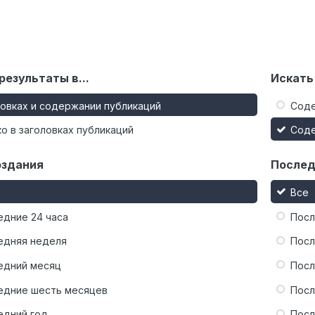
результаты в...
Искать
ловках и содержании публикаций
Сод
о в заголовках публикаций
Сод
оздания
Послед
Все
едние 24 часа
Посл
едняя неделя
Посл
едний месяц
Посл
едние шесть месяцев
Посл
едний год
Посл