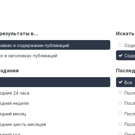
результаты в...
Искать
ловках и содержании публикаций
Сод
о в заголовках публикаций
Сод
оздания
Послед
Все
едние 24 часа
Посл
едняя неделя
Посл
едний месяц
Посл
едние шесть месяцев
Посл
едний год
Посл