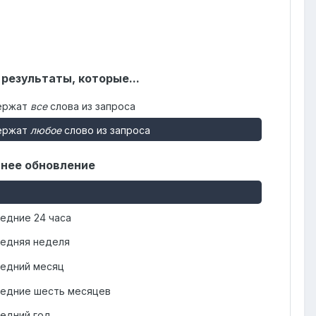
 результаты, которые...
ержат
все
слова из запроса
ержат
любое
слово из запроса
нее обновление
едние 24 часа
едняя неделя
едний месяц
едние шесть месяцев
едний год