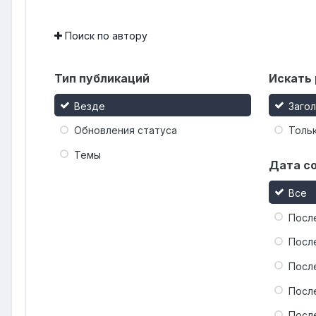
Поиск по автору
Тип публикаций
Искать 
Везде
Заго
Обновления статуса
Тольк
Темы
Дата с
Все
Посл
Посл
Посл
Посл
Посл