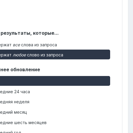
 результаты, которые...
ержат
все
слова из запроса
ержат
любое
слово из запроса
нее обновление
едние 24 часа
едняя неделя
едний месяц
едние шесть месяцев
едний год