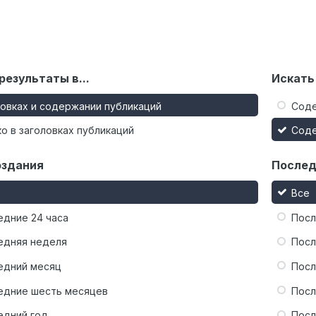
результаты в...
Искать
ловках и содержании публикаций
Сод
о в заголовках публикаций
Сод
оздания
Послед
Все
едние 24 часа
Посл
едняя неделя
Посл
едний месяц
Посл
едние шесть месяцев
Посл
едний год
Посл