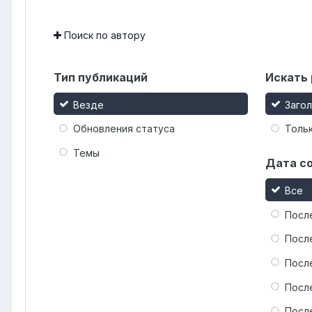
Поиск по автору
Тип публикаций
Искать 
Везде
Заго
Обновления статуса
Тольк
Темы
Дата с
Все
Посл
Посл
Посл
Посл
Посл