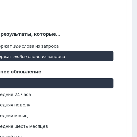
 результаты, которые...
ержат
все
слова из запроса
ержат
любое
слово из запроса
нее обновление
едние 24 часа
едняя неделя
едний месяц
едние шесть месяцев
едний год