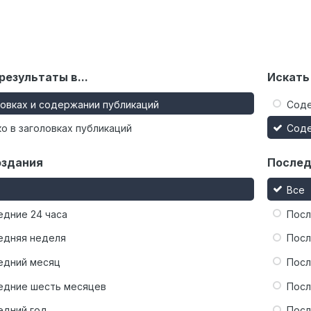
результаты в...
Искать
ловках и содержании публикаций
Сод
о в заголовках публикаций
Сод
оздания
Послед
Все
едние 24 часа
Посл
едняя неделя
Посл
едний месяц
Посл
едние шесть месяцев
Посл
едний год
Посл