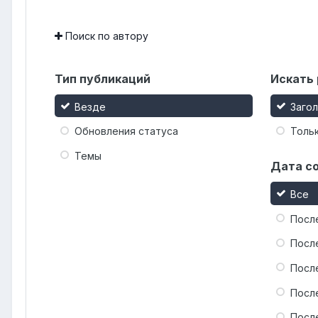
Поиск по автору
Тип публикаций
Искать 
Везде
Заго
Обновления статуса
Тольк
Темы
Дата с
Все
Посл
Посл
Посл
Посл
Посл