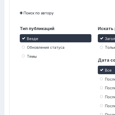
Поиск по автору
Тип публикаций
Искать 
Везде
Заго
Обновления статуса
Тольк
Темы
Дата с
Все
Посл
Посл
Посл
Посл
Посл