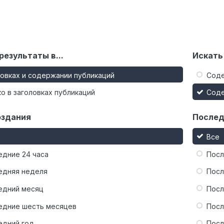
результаты в...
Искать
ловках и содержании публикаций
Сод
о в заголовках публикаций
Сод
оздания
Послед
Все
едние 24 часа
Посл
едняя неделя
Посл
едний месяц
Посл
едние шесть месяцев
Посл
едний год
Посл