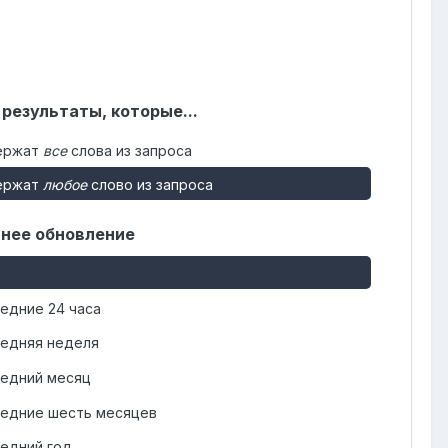
 результаты, которые...
ержат
все
слова из запроса
ержат
любое
слово из запроса
нее обновление
едние 24 часа
едняя неделя
едний месяц
едние шесть месяцев
едний год