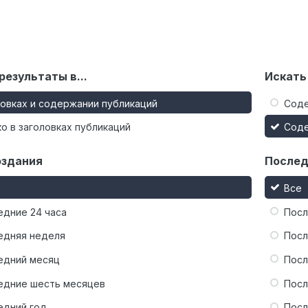
результаты в...
Искать
ловках и содержании публикаций
Сод
о в заголовках публикаций
Сод
оздания
Послед
Все
едние 24 часа
Посл
едняя неделя
Посл
едний месяц
Посл
едние шесть месяцев
Посл
едний год
Посл