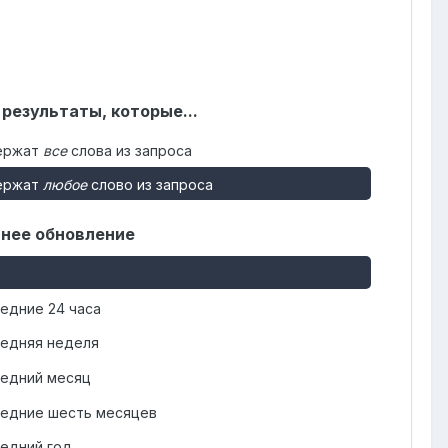
 результаты, которые...
ержат
все
слова из запроса
ержат
любое
слово из запроса
нее обновление
едние 24 часа
едняя неделя
едний месяц
едние шесть месяцев
едний год