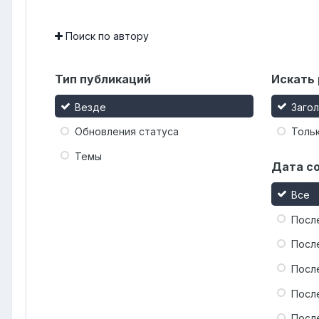
Поиск по автору
Тип публикаций
Искать 
Везде
Заго
Обновления статуса
Тольк
Темы
Дата с
Все
Посл
Посл
Посл
Посл
Посл