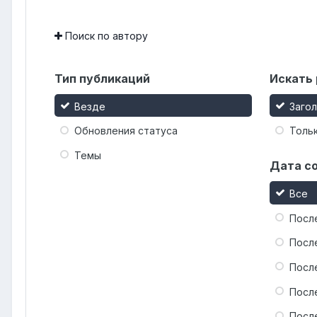
Поиск по автору
Тип публикаций
Искать 
Везде
Заго
Обновления статуса
Тольк
Темы
Дата с
Все
Посл
Посл
Посл
Посл
Посл