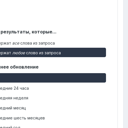
 результаты, которые...
ержат
все
слова из запроса
ержат
любое
слово из запроса
нее обновление
едние 24 часа
едняя неделя
едний месяц
едние шесть месяцев
едний год