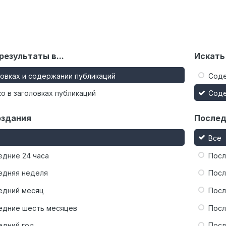
результаты в...
Искать
ловках и содержании публикаций
Сод
о в заголовках публикаций
Сод
оздания
Послед
Все
едние 24 часа
Посл
едняя неделя
Посл
едний месяц
Посл
едние шесть месяцев
Посл
едний год
Посл