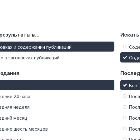
результаты в...
Искать
ловках и содержании публикаций
Сод
о в заголовках публикаций
Сод
оздания
Послед
Все
едние 24 часа
Посл
едняя неделя
Посл
едний месяц
Посл
едние шесть месяцев
Посл
едний год
Посл