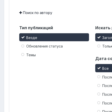
Поиск по автору
Тип публикаций
Искать 
Везде
Заго
Обновления статуса
Тольк
Темы
Дата с
Все
Посл
Посл
Посл
Посл
Посл