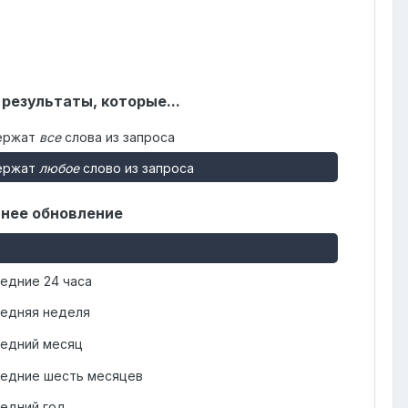
 результаты, которые...
ержат
все
слова из запроса
ержат
любое
слово из запроса
нее обновление
едние 24 часа
едняя неделя
едний месяц
едние шесть месяцев
едний год