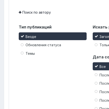
Поиск по автору
Тип публикаций
Искать 
Везде
Заго
Обновления статуса
Тольк
Темы
Дата с
Все
Посл
Посл
Посл
Посл
Посл