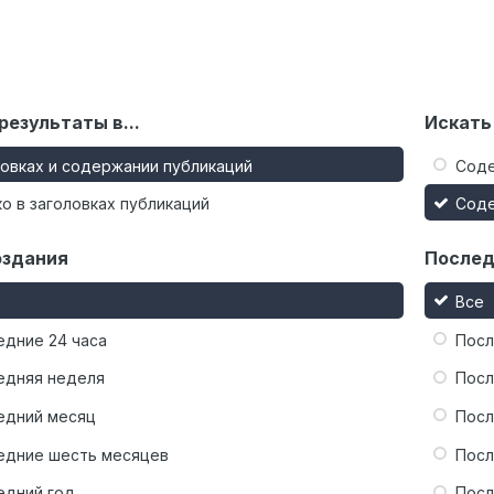
результаты в...
Искать
ловках и содержании публикаций
Сод
о в заголовках публикаций
Сод
оздания
Послед
Все
едние 24 часа
Посл
едняя неделя
Посл
едний месяц
Посл
едние шесть месяцев
Посл
едний год
Посл