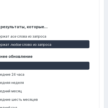
 результаты, которые...
ержат
все
слова из запроса
ержат
любое
слово из запроса
нее обновление
едние 24 часа
едняя неделя
едний месяц
едние шесть месяцев
едний год