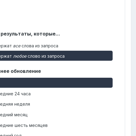
 результаты, которые...
ержат
все
слова из запроса
ержат
любое
слово из запроса
нее обновление
едние 24 часа
едняя неделя
едний месяц
едние шесть месяцев
едний год