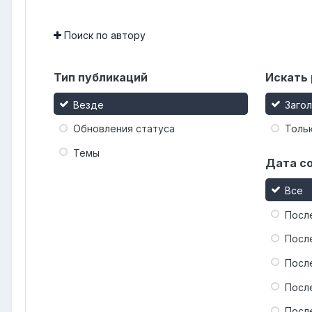
Поиск по автору
Тип публикаций
Искать 
Везде
Заго
Обновления статуса
Тольк
Темы
Дата с
Все
Посл
Посл
Посл
Посл
Посл