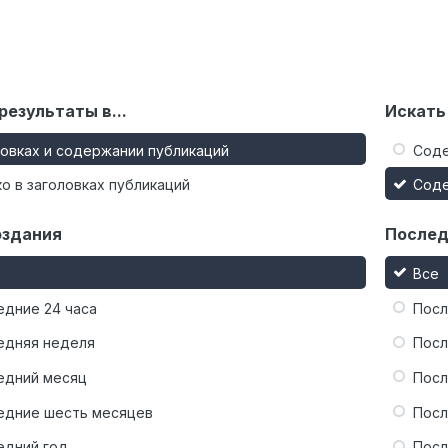
результаты в...
Искать
ловках и содержании публикаций
Сод
о в заголовках публикаций
Сод
оздания
Послед
Все
едние 24 часа
Посл
едняя неделя
Посл
едний месяц
Посл
едние шесть месяцев
Посл
едний год
Посл