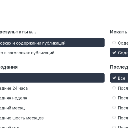
результаты в...
Искать
ловках и содержании публикаций
Сод
о в заголовках публикаций
Сод
оздания
Послед
Все
едние 24 часа
Посл
едняя неделя
Посл
едний месяц
Посл
едние шесть месяцев
Посл
едний год
Посл