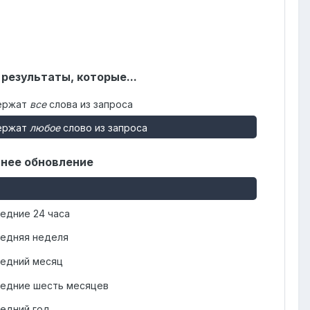
 результаты, которые...
ержат
все
слова из запроса
ержат
любое
слово из запроса
нее обновление
едние 24 часа
едняя неделя
едний месяц
едние шесть месяцев
едний год