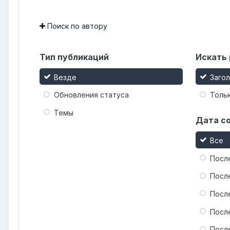
Поиск по автору
Тип публикаций
Искать 
Везде
Заго
Обновления статуса
Тольк
Темы
Дата с
Все
Посл
Посл
Посл
Посл
Посл