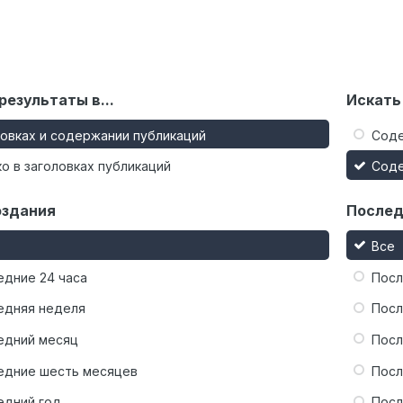
результаты в...
Искать
ловках и содержании публикаций
Сод
о в заголовках публикаций
Сод
оздания
Послед
Все
едние 24 часа
Посл
едняя неделя
Посл
едний месяц
Посл
едние шесть месяцев
Посл
едний год
Посл