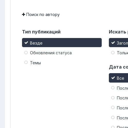
Поиск по автору
Тип публикаций
Искать 
Везде
Заго
Обновления статуса
Тольк
Темы
Дата с
Все
Посл
Посл
Посл
Посл
Посл