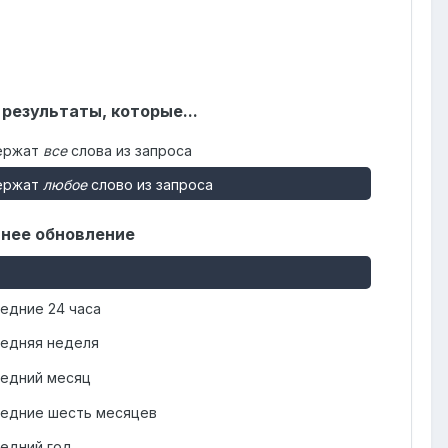
 результаты, которые...
ержат
все
слова из запроса
ержат
любое
слово из запроса
нее обновление
едние 24 часа
едняя неделя
едний месяц
едние шесть месяцев
едний год