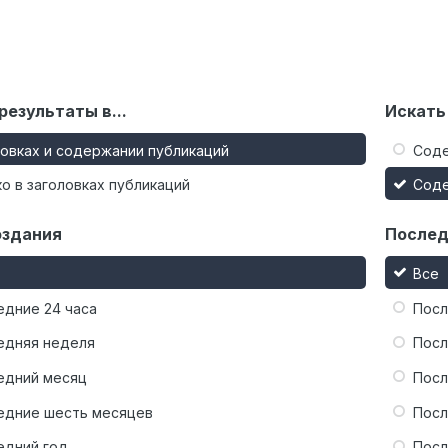
результаты в...
Искать
ловках и содержании публикаций
Сод
о в заголовках публикаций
Сод
оздания
Послед
Все
едние 24 часа
Посл
едняя неделя
Посл
едний месяц
Посл
едние шесть месяцев
Посл
едний год
Посл