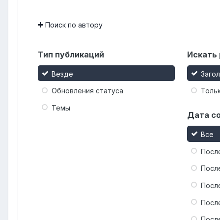
Поиск по автору
Тип публикаций
Искать 
Везде
Заго
Обновления статуса
Тольк
Темы
Дата с
Все
Посл
Посл
Посл
Посл
Посл