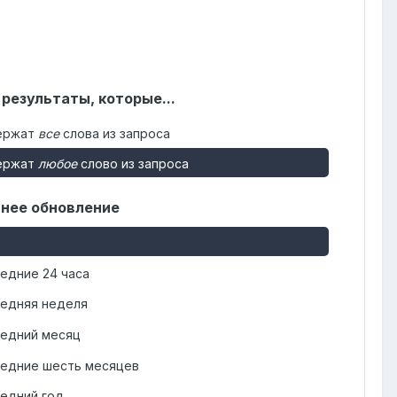
 результаты, которые...
ержат
все
слова из запроса
ержат
любое
слово из запроса
нее обновление
едние 24 часа
едняя неделя
едний месяц
едние шесть месяцев
едний год