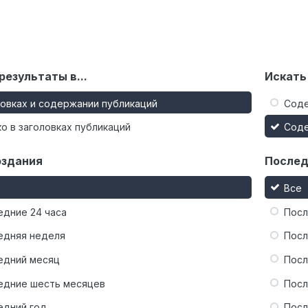
результаты в...
Искать
ловках и содержании публикаций
Сод
о в заголовках публикаций
Сод
оздания
Послед
Все
едние 24 часа
Посл
едняя неделя
Посл
едний месяц
Посл
едние шесть месяцев
Посл
едний год
Посл