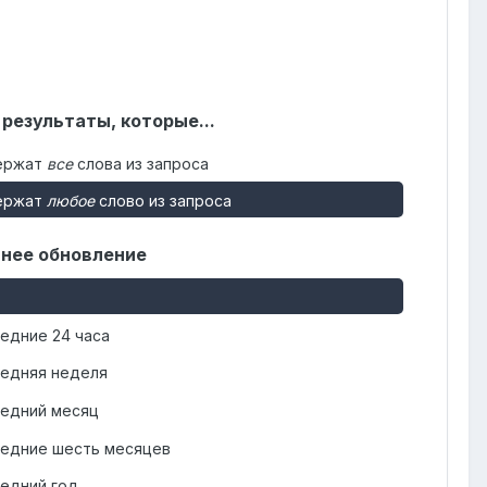
 результаты, которые...
ержат
все
слова из запроса
ержат
любое
слово из запроса
нее обновление
едние 24 часа
едняя неделя
едний месяц
едние шесть месяцев
едний год