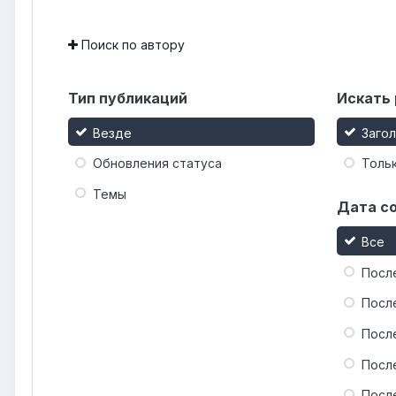
Поиск по автору
Тип публикаций
Искать 
Везде
Заго
Обновления статуса
Тольк
Темы
Дата с
Все
Посл
Посл
Посл
Посл
Посл