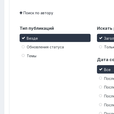
Поиск по автору
Тип публикаций
Искать 
Везде
Заго
Обновления статуса
Тольк
Темы
Дата с
Все
Посл
Посл
Посл
Посл
Посл