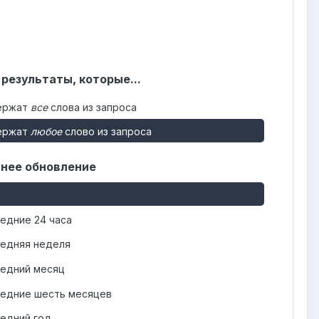
 результаты, которые...
ержат
все
слова из запроса
ержат
любое
слово из запроса
нее обновление
едние 24 часа
едняя неделя
едний месяц
едние шесть месяцев
едний год