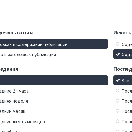
результаты в...
Искать
ловках и содержании публикаций
Сод
о в заголовках публикаций
Сод
оздания
Послед
Все
едние 24 часа
Посл
едняя неделя
Посл
едний месяц
Посл
едние шесть месяцев
Посл
едний год
Посл