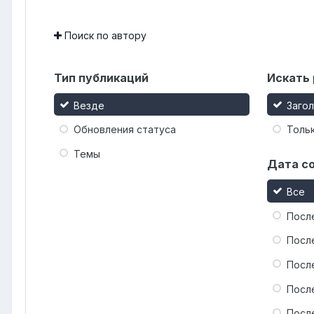
Поиск по автору
Тип публикаций
Искать 
Везде
Заго
Обновления статуса
Тольк
Темы
Дата с
Все
Посл
Посл
Посл
Посл
Посл