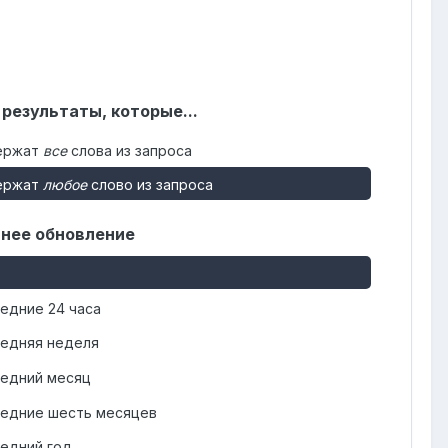
 результаты, которые...
ержат
все
слова из запроса
ержат
любое
слово из запроса
нее обновление
едние 24 часа
едняя неделя
едний месяц
едние шесть месяцев
едний год