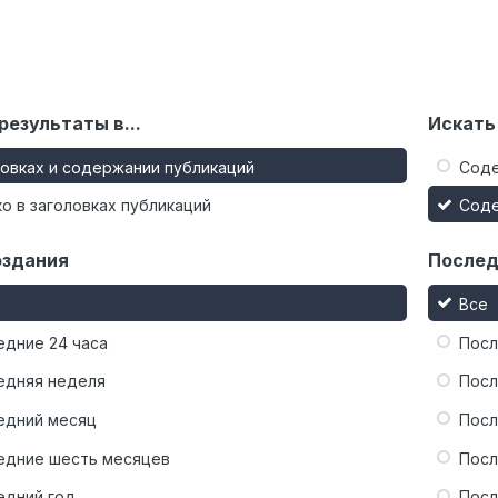
результаты в...
Искать
ловках и содержании публикаций
Сод
о в заголовках публикаций
Сод
оздания
Послед
Все
едние 24 часа
Посл
едняя неделя
Посл
едний месяц
Посл
едние шесть месяцев
Посл
едний год
Посл