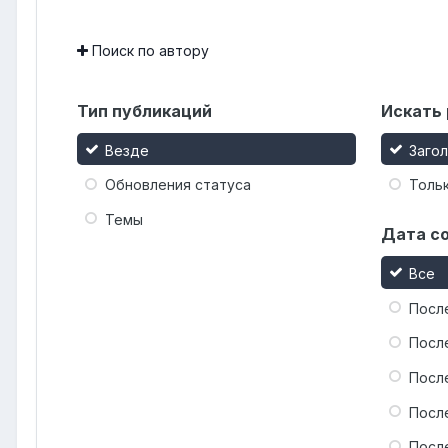
Поиск по автору
Тип публикаций
Искать 
Везде
Заго
Обновления статуса
Тольк
Темы
Дата с
Все
Посл
Посл
Посл
Посл
Посл