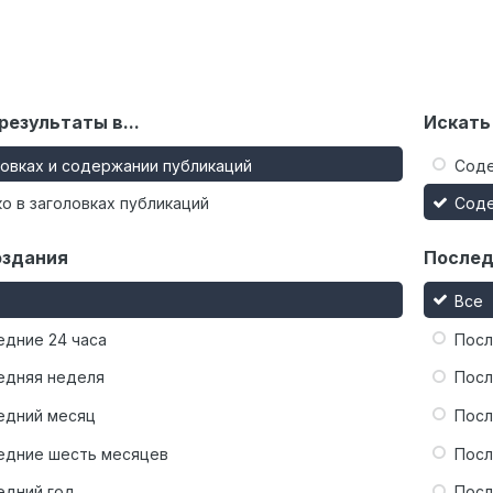
результаты в...
Искать
ловках и содержании публикаций
Сод
о в заголовках публикаций
Сод
оздания
Послед
Все
едние 24 часа
Посл
едняя неделя
Посл
едний месяц
Посл
едние шесть месяцев
Посл
едний год
Посл