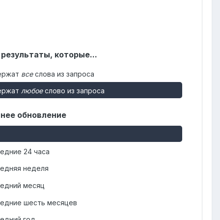
 результаты, которые...
ержат
все
слова из запроса
ержат
любое
слово из запроса
нее обновление
едние 24 часа
едняя неделя
едний месяц
едние шесть месяцев
едний год