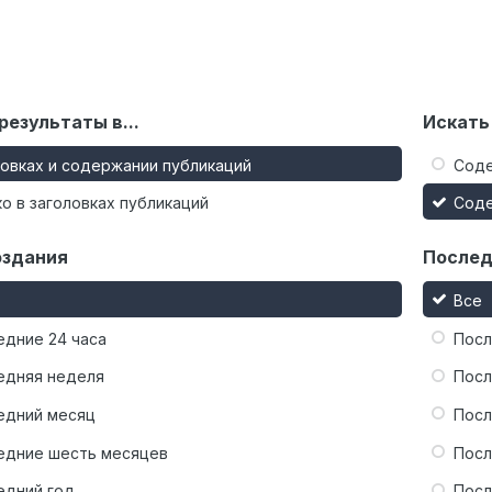
результаты в...
Искать
ловках и содержании публикаций
Сод
о в заголовках публикаций
Сод
оздания
Послед
Все
едние 24 часа
Посл
едняя неделя
Посл
едний месяц
Посл
едние шесть месяцев
Посл
едний год
Посл