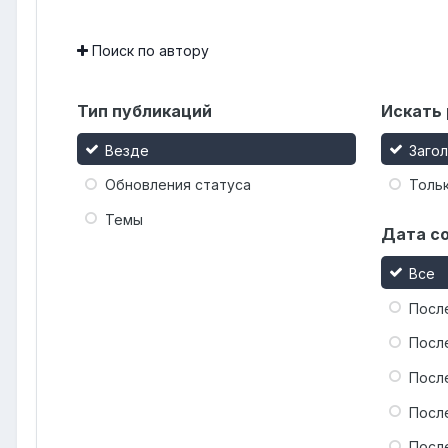
Поиск по автору
Тип публикаций
Искать 
Везде
Заго
Обновления статуса
Тольк
Темы
Дата с
Все
Посл
Посл
Посл
Посл
Посл