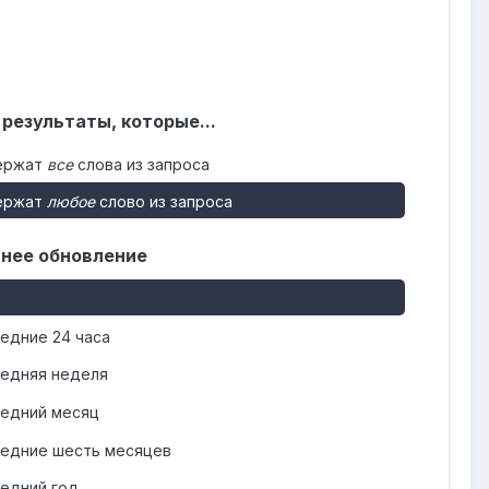
 результаты, которые...
ержат
все
слова из запроса
ержат
любое
слово из запроса
нее обновление
едние 24 часа
едняя неделя
едний месяц
едние шесть месяцев
едний год