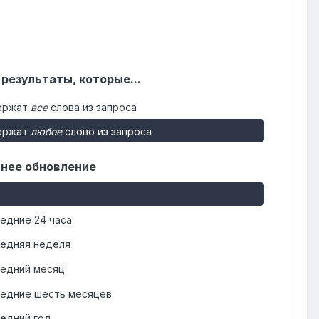
 результаты, которые...
ержат
все
слова из запроса
ержат
любое
слово из запроса
нее обновление
едние 24 часа
едняя неделя
едний месяц
едние шесть месяцев
едний год