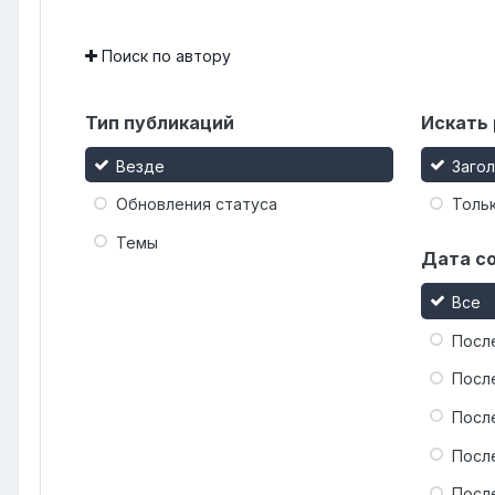
Поиск по автору
Тип публикаций
Искать 
Везде
Заго
Обновления статуса
Тольк
Темы
Дата с
Все
Посл
Посл
Посл
Посл
Посл