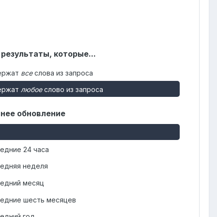
 результаты, которые...
ержат
все
слова из запроса
ержат
любое
слово из запроса
нее обновление
едние 24 часа
едняя неделя
едний месяц
едние шесть месяцев
едний год