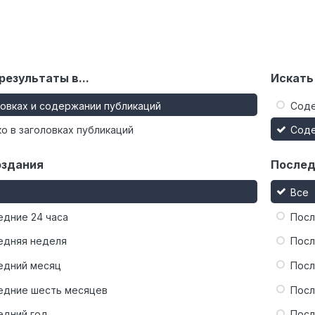
результаты в...
Искать
ловках и содержании публикаций
Сод
о в заголовках публикаций
Сод
оздания
Послед
Все
едние 24 часа
Посл
едняя неделя
Посл
едний месяц
Посл
едние шесть месяцев
Посл
едний год
Посл