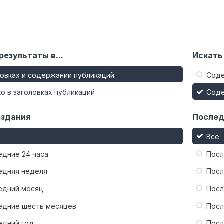
результаты в...
Искать
ловках и содержании публикаций
Сод
о в заголовках публикаций
Сод
оздания
Послед
Все
едние 24 часа
Посл
едняя неделя
Посл
едний месяц
Посл
едние шесть месяцев
Посл
едний год
Посл