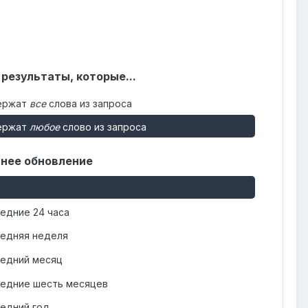
 результаты, которые...
ержат
все
слова из запроса
ержат
любое
слово из запроса
нее обновление
едние 24 часа
едняя неделя
едний месяц
едние шесть месяцев
едний год