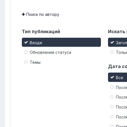
Поиск по автору
Тип публикаций
Искать 
Везде
Заго
Обновления статуса
Тольк
Темы
Дата с
Все
Посл
Посл
Посл
Посл
Посл