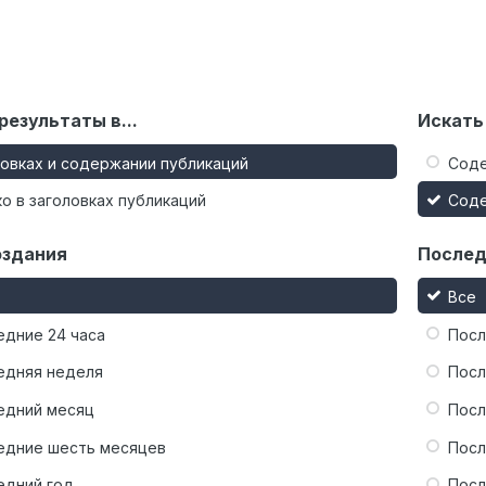
результаты в...
Искать
ловках и содержании публикаций
Сод
о в заголовках публикаций
Сод
оздания
Послед
Все
едние 24 часа
Посл
едняя неделя
Посл
едний месяц
Посл
едние шесть месяцев
Посл
едний год
Посл