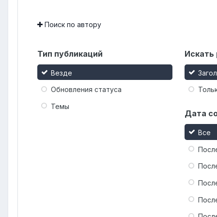
Поиск по автору
Тип публикаций
Искать 
Везде
Заго
Обновления статуса
Тольк
Темы
Дата с
Все
Посл
Посл
Посл
Посл
Посл