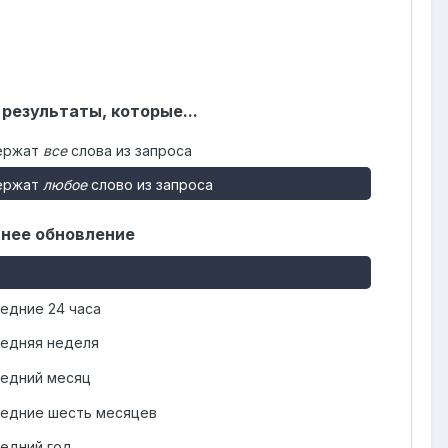
 результаты, которые...
ержат
все
слова из запроса
ержат
любое
слово из запроса
нее обновление
едние 24 часа
едняя неделя
едний месяц
едние шесть месяцев
едний год