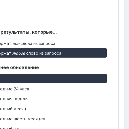
 результаты, которые...
ержат
все
слова из запроса
ержат
любое
слово из запроса
нее обновление
едние 24 часа
едняя неделя
едний месяц
едние шесть месяцев
едний год