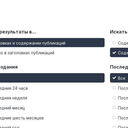
результаты в...
Искать
ловках и содержании публикаций
Сод
о в заголовках публикаций
Сод
оздания
Послед
Все
едние 24 часа
Посл
едняя неделя
Посл
едний месяц
Посл
едние шесть месяцев
Посл
едний год
Посл