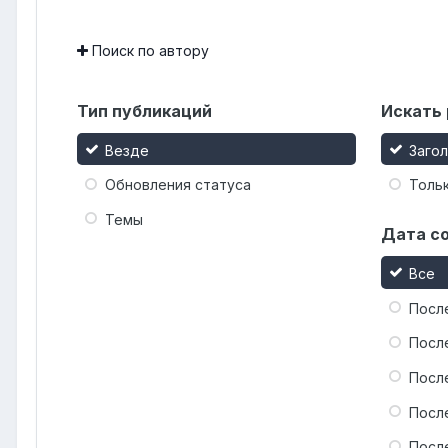
Поиск по автору
Тип публикаций
Искать 
Везде
Заго
Обновления статуса
Тольк
Темы
Дата с
Все
Посл
Посл
Посл
Посл
Посл