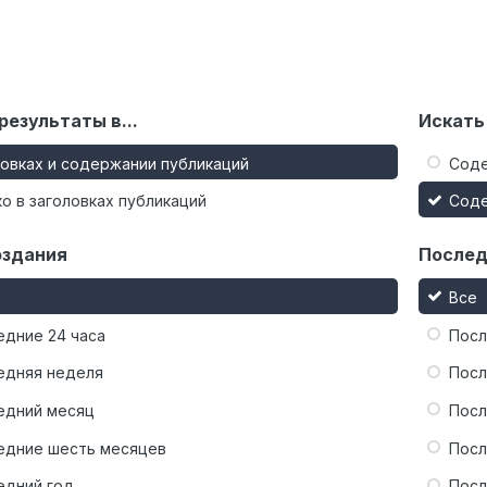
результаты в...
Искать
ловках и содержании публикаций
Сод
о в заголовках публикаций
Сод
оздания
Послед
Все
едние 24 часа
Посл
едняя неделя
Посл
едний месяц
Посл
едние шесть месяцев
Посл
едний год
Посл