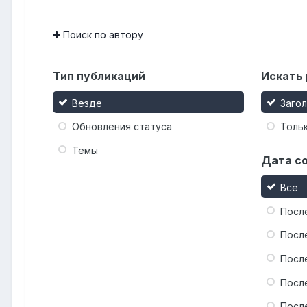
Поиск по автору
Тип публикаций
Искать 
Везде
Заго
Обновления статуса
Тольк
Темы
Дата с
Все
Посл
Посл
Посл
Посл
Посл