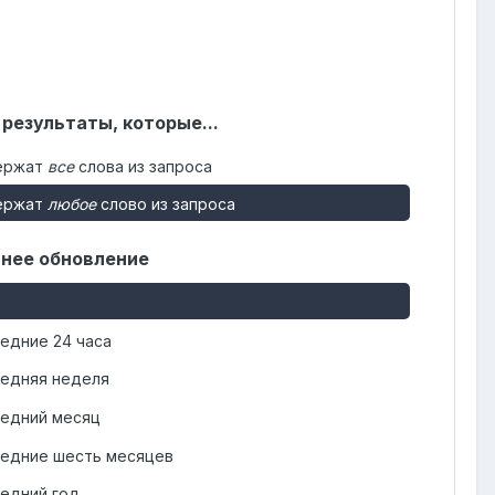
 результаты, которые...
ержат
все
слова из запроса
ержат
любое
слово из запроса
нее обновление
едние 24 часа
едняя неделя
едний месяц
едние шесть месяцев
едний год