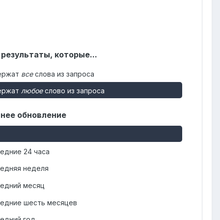
 результаты, которые...
ержат
все
слова из запроса
ержат
любое
слово из запроса
нее обновление
едние 24 часа
едняя неделя
едний месяц
едние шесть месяцев
едний год