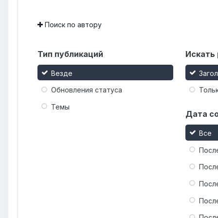
Поиск по автору
Тип публикаций
Искать 
Везде
Заго
Обновления статуса
Тольк
Темы
Дата с
Все
Посл
Посл
Посл
Посл
Посл