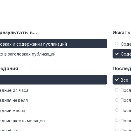
результаты в...
Искать
ловках и содержании публикаций
Сод
о в заголовках публикаций
Сод
оздания
Послед
Все
едние 24 часа
Посл
едняя неделя
Посл
едний месяц
Посл
едние шесть месяцев
Посл
едний год
Посл