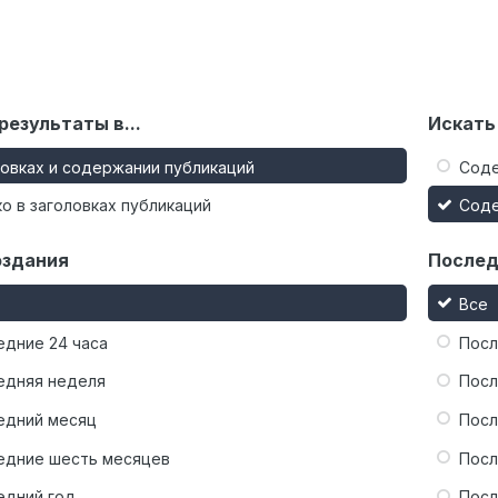
результаты в...
Искать
ловках и содержании публикаций
Сод
о в заголовках публикаций
Сод
оздания
Послед
Все
едние 24 часа
Посл
едняя неделя
Посл
едний месяц
Посл
едние шесть месяцев
Посл
едний год
Посл