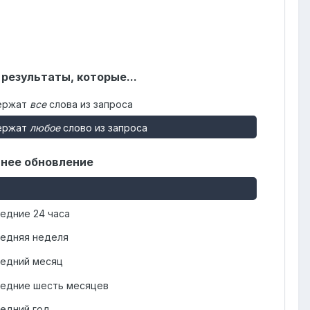
 результаты, которые...
ержат
все
слова из запроса
ержат
любое
слово из запроса
нее обновление
едние 24 часа
едняя неделя
едний месяц
едние шесть месяцев
едний год