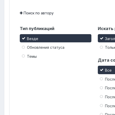
Поиск по автору
Тип публикаций
Искать 
Везде
Заго
Обновления статуса
Тольк
Темы
Дата с
Все
Посл
Посл
Посл
Посл
Посл