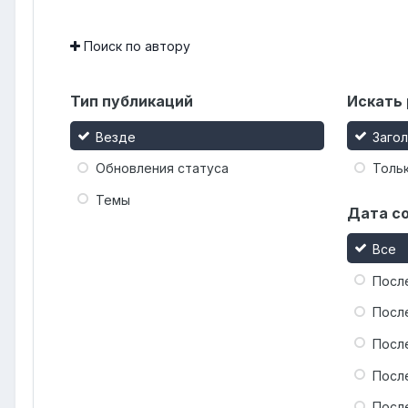
Поиск по автору
Тип публикаций
Искать 
Везде
Заго
Обновления статуса
Тольк
Темы
Дата с
Все
Посл
Посл
Посл
Посл
Посл