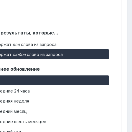
 результаты, которые...
ержат
все
слова из запроса
ержат
любое
слово из запроса
нее обновление
едние 24 часа
едняя неделя
едний месяц
едние шесть месяцев
едний год