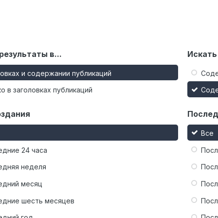
результаты в...
Искать
ловках и содержании публикаций
Сод
о в заголовках публикаций
Сод
оздания
Послед
Все
едние 24 часа
Посл
едняя неделя
Посл
едний месяц
Посл
едние шесть месяцев
Посл
едний год
Посл