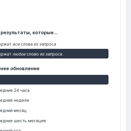
 результаты, которые...
ержат
все
слова из запроса
ержат
любое
слово из запроса
нее обновление
едние 24 часа
едняя неделя
едний месяц
едние шесть месяцев
едний год