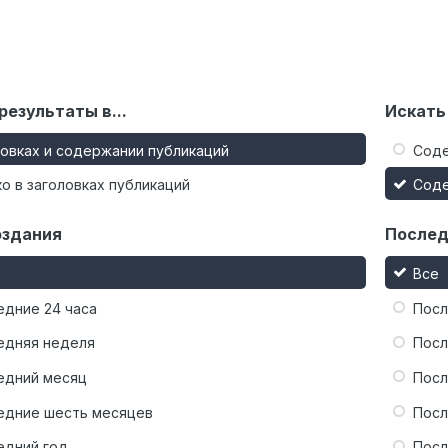
результаты в...
Искать
ловках и содержании публикаций
Сод
о в заголовках публикаций
Сод
оздания
Послед
Все
едние 24 часа
Посл
едняя неделя
Посл
едний месяц
Посл
едние шесть месяцев
Посл
едний год
Посл