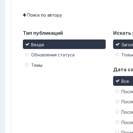
Поиск по автору
Тип публикаций
Искать 
Везде
Заго
Обновления статуса
Тольк
Темы
Дата с
Все
Посл
Посл
Посл
Посл
Посл