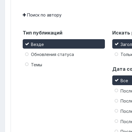
Поиск по автору
Тип публикаций
Искать 
Везде
Заго
Обновления статуса
Тольк
Темы
Дата с
Все
Посл
Посл
Посл
Посл
Посл