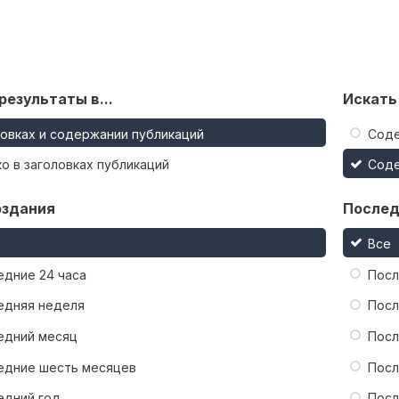
результаты в...
Искать
ловках и содержании публикаций
Сод
о в заголовках публикаций
Сод
оздания
Послед
Все
едние 24 часа
Посл
едняя неделя
Посл
едний месяц
Посл
едние шесть месяцев
Посл
едний год
Посл