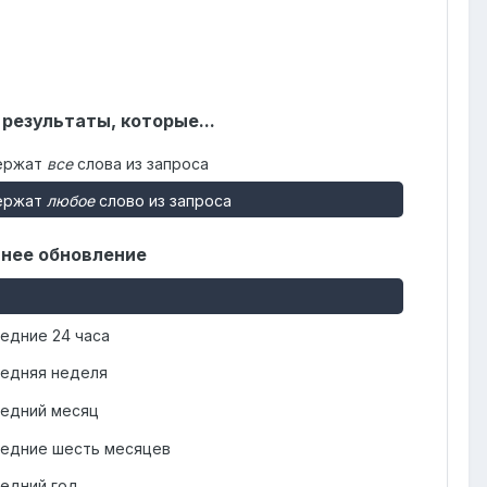
 результаты, которые...
ержат
все
слова из запроса
ержат
любое
слово из запроса
нее обновление
едние 24 часа
едняя неделя
едний месяц
едние шесть месяцев
едний год