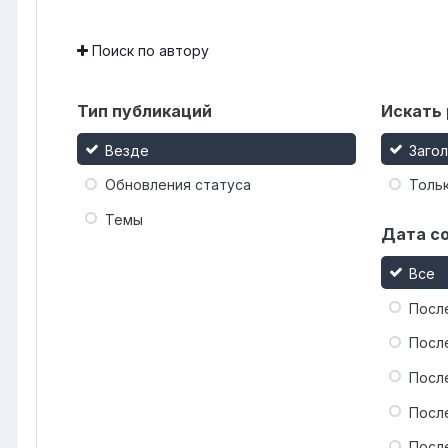
Поиск по автору
Тип публикаций
Искать 
Везде
Заго
Обновления статуса
Тольк
Темы
Дата с
Все
Посл
Посл
Посл
Посл
Посл