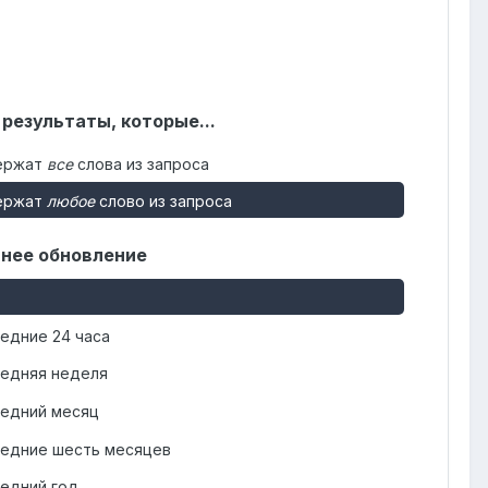
 результаты, которые...
ержат
все
слова из запроса
ержат
любое
слово из запроса
нее обновление
едние 24 часа
едняя неделя
едний месяц
едние шесть месяцев
едний год