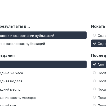
результаты в...
Искать
ловках и содержании публикаций
Сод
о в заголовках публикаций
Сод
оздания
Послед
Все
едние 24 часа
Посл
едняя неделя
Посл
едний месяц
Посл
едние шесть месяцев
Посл
едний год
Посл