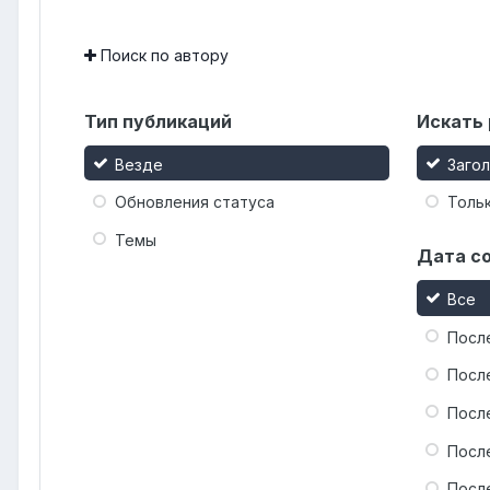
Поиск по автору
Тип публикаций
Искать 
Везде
Заго
Обновления статуса
Тольк
Темы
Дата с
Все
Посл
Посл
Посл
Посл
Посл