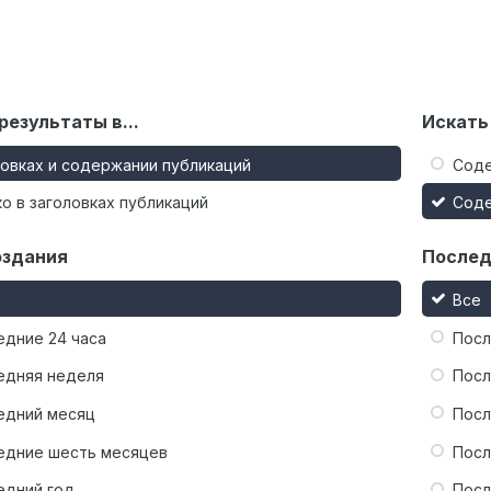
результаты в...
Искать
ловках и содержании публикаций
Сод
о в заголовках публикаций
Сод
оздания
Послед
Все
едние 24 часа
Посл
едняя неделя
Посл
едний месяц
Посл
едние шесть месяцев
Посл
едний год
Посл