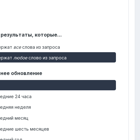
 результаты, которые...
ержат
все
слова из запроса
ержат
любое
слово из запроса
нее обновление
едние 24 часа
едняя неделя
едний месяц
едние шесть месяцев
едний год