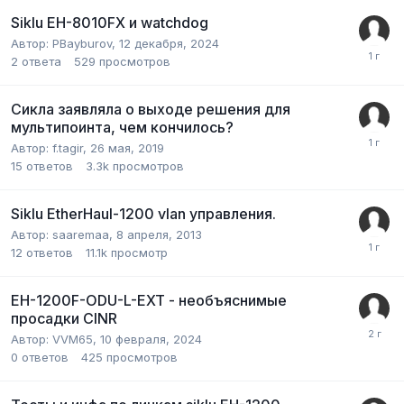
Siklu EH-8010FX и watchdog
Автор:
PBayburov
,
12 декабря, 2024
2
ответа
529
просмотров
Сикла заявляла о выходе решения для
мультипоинта, чем кончилось?
Автор:
f.tagir
,
26 мая, 2019
15
ответов
3.3k
просмотров
Siklu EtherHaul-1200 vlan управления.
Автор:
saaremaa
,
8 апреля, 2013
12
ответов
11.1k
просмотр
EH-1200F-ODU-L-EXT - необъяснимые
просадки CINR
Автор:
VVM65
,
10 февраля, 2024
0
ответов
425
просмотров