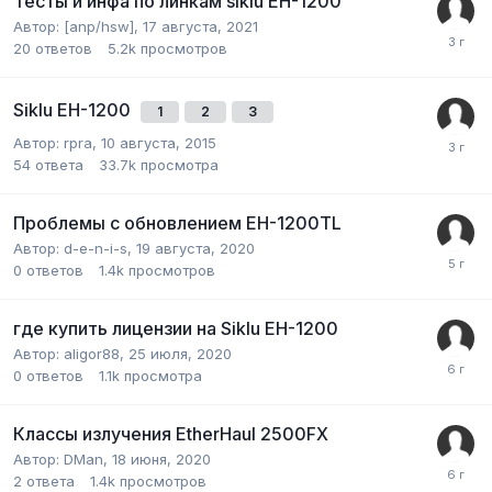
Тесты и инфа по линкам siklu EH-1200
Автор:
[anp/hsw]
,
17 августа, 2021
20
ответов
5.2k
просмотров
Siklu EH-1200
1
2
3
Автор:
rpra
,
10 августа, 2015
54
ответа
33.7k
просмотра
Проблемы с обновлением EH-1200TL
Автор:
d-e-n-i-s
,
19 августа, 2020
0
ответов
1.4k
просмотров
где купить лицензии на Siklu EH-1200
Автор:
aligor88
,
25 июля, 2020
0
ответов
1.1k
просмотра
Классы излучения EtherHaul 2500FX
Автор:
DMan
,
18 июня, 2020
2
ответа
1.4k
просмотров