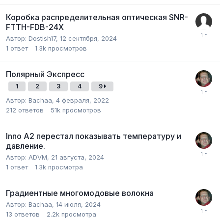
Коробка распределительная оптическая SNR-
FTTH-FDB-24X
Автор:
Dostish17
,
12 сентября, 2024
1
ответ
1.3k
просмотров
Полярный Экспресс
1
2
3
4
9
Автор:
Bachaa
,
4 февраля, 2022
212
ответов
51k
просмотров
Inno A2 перестал показывать температуру и
давление.
Автор:
ADVM
,
21 августа, 2024
1
ответ
1.3k
просмотра
Градиентные многомодовые волокна
Автор:
Bachaa
,
14 июля, 2024
13
ответов
2.2k
просмотра