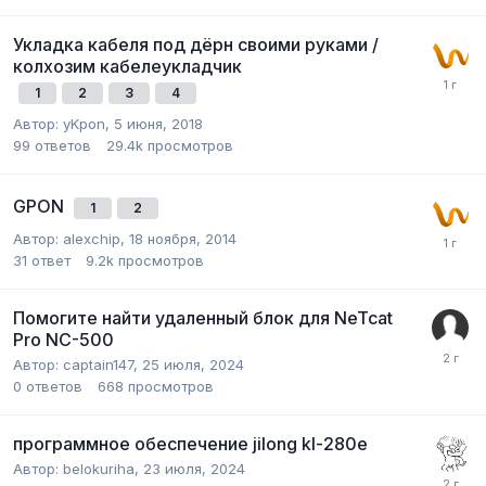
Укладка кабеля под дёрн своими руками /
колхозим кабелеукладчик
1
2
3
4
Автор:
yKpon
,
5 июня, 2018
99
ответов
29.4k
просмотров
GPON
1
2
Автор:
alexchip
,
18 ноября, 2014
31
ответ
9.2k
просмотров
Помогите найти удаленный блок для NeTcat
Pro NC-500
Автор:
captain147
,
25 июля, 2024
0
ответов
668
просмотров
программное обеспечение jilong kl-280e
Автор:
belokuriha
,
23 июля, 2024