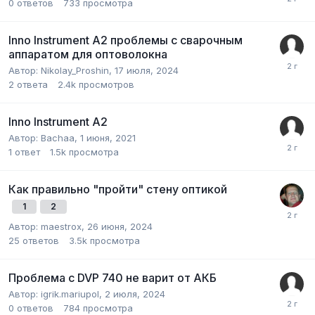
0
ответов
733
просмотра
Inno Instrument A2 проблемы с сварочным
аппаратом для оптоволокна
Автор:
Nikolay_Proshin
,
17 июля, 2024
2
ответа
2.4k
просмотров
Inno Instrument A2
Автор:
Bachaa
,
1 июня, 2021
1
ответ
1.5k
просмотра
Как правильно "пройти" стену оптикой
1
2
Автор:
maestrox
,
26 июня, 2024
25
ответов
3.5k
просмотра
Проблема с DVP 740 не варит от АКБ
Автор:
igrik.mariupol
,
2 июля, 2024
0
ответов
784
просмотра