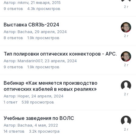
Автор:
mkmv
,
21 января, 2015
9
ответов
4.3k
просмотров
Выставка СВЯЗЬ-2024
Автор:
Bachaa
,
29 апреля, 2024
8
ответов
1.9k
просмотров
Тип полировки оптических коннекторов - APC.
Автор:
Mandarin007
,
23 апреля, 2024
9
ответов
1.9k
просмотров
Вебинар «Как меняется производство
оптических кабелей в новых реалиях»
Автор:
Hoper
,
24 апреля, 2024
1
ответ
538
просмотров
Учебные заведения по ВОЛС
Автор:
Bachaa
,
4 мая, 2022
14
ответов
3.2k
просмотра