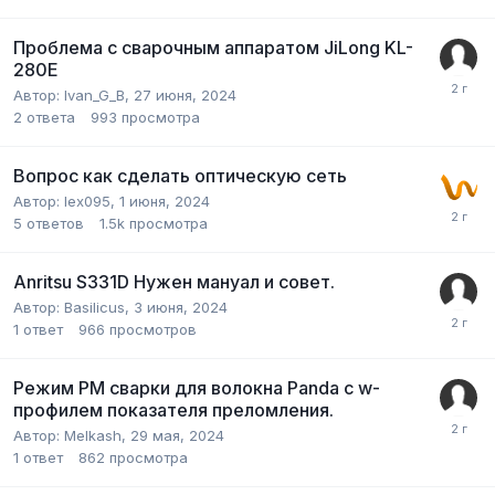
Проблема с сварочным аппаратом JiLong KL-
280E
Автор:
Ivan_G_B
,
27 июня, 2024
2
ответа
993
просмотра
Вопрос как сделать оптическую сеть
Автор:
lex095
,
1 июня, 2024
5
ответов
1.5k
просмотра
Anritsu S331D Нужен мануал и совет.
Автор:
Basilicus
,
3 июня, 2024
1
ответ
966
просмотров
Режим PM сварки для волокна Panda с w-
профилем показателя преломления.
Автор:
Melkash
,
29 мая, 2024
1
ответ
862
просмотра