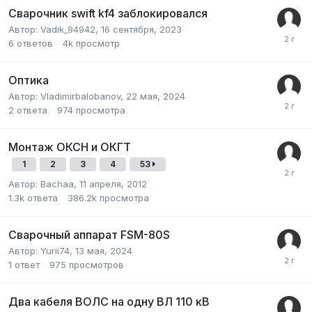
Сварочник swift kf4 заблокировался
Автор:
Vadik_94942
,
16 сентября, 2023
6
ответов
4k
просмотр
Оптика
Автор:
Vladimirbalobanov
,
22 мая, 2024
2
ответа
974
просмотра
Монтаж ОКСН и ОКГТ
1
2
3
4
53
Автор:
Bachaa
,
11 апреля, 2012
1.3k
ответа
386.2k
просмотра
Сварочный аппарат FSM-80S
Автор:
Yurii74
,
13 мая, 2024
1
ответ
975
просмотров
Два кабеля ВОЛС на одну ВЛ 110 кВ