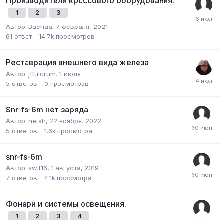
Производители кроссового оборудования.
1
2
3
Автор:
Bachaa
,
7 февраля, 2021
61
ответ
14.7k
просмотров
Реставрация внешнего вида железа
Автор:
jffulcrum
,
1 июля
5
ответов
0
просмотров
Snr-fs-6m нет заряда
Автор:
netsh
,
22 ноября, 2022
5
ответов
1.6k
просмотра
snr-fs-6m
Автор:
swit16
,
1 августа, 2019
7
ответов
4.1k
просмотра
Фонари и системы освещения.
1
2
3
4