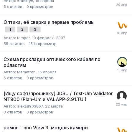
Автор:
=Dmitry=
,
16 апреля
5
ответов
0
просмотров
Оптика, её сварка и первые проблемы
1
2
3
Автор:
temper
,
10 февраля, 2007
55
ответов
15.1k
просмотр
Схема прокладки оптического кабеля по
областям
Автор:
Memetron
,
15 апреля
5
ответов
0
просмотров
[Ищу софт/прошивку] JDSU / Test-Um Validator
NT900 (Plan-Um и VALAPP-2.91.TUI)
Автор:
aleks8903867
,
22 марта
0
ответов
0
просмотров
ремонт Inno View 3, модель камеры