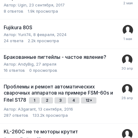
Автор:
Ugin
,
23 сентября, 2017
8
ответов
1.9k
просмотра
Fujikura 80S
Автор:
Yurii74
,
8 февраля, 2024
24
ответа
2.2k
просмотра
Бракованные пигтейлы - частое явление?
Автор:
AndyBig
,
27 апреля
16
ответов
0
просмотров
Проблемы и ремонт автоматических
сварочных аппаратов на примере FSM-60s и
Fitel S178
1
2
3
4
12
Автор:
A3garant
,
13 сентября, 2016
287
ответов
133.2k
просмотра
KL-260C не те моторы крутит