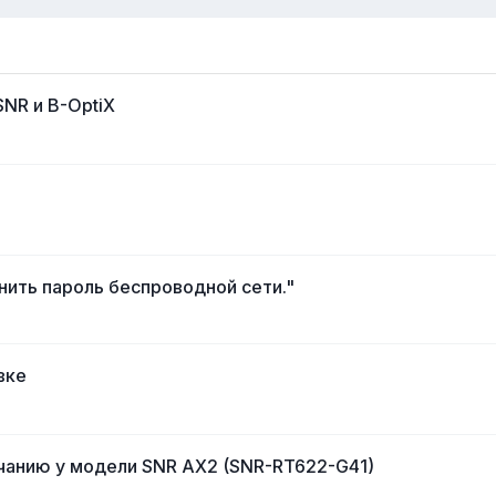
SNR и B-OptiX
ить пароль беспроводной сети."
вке
чанию у модели SNR AX2 (SNR-RT622-G41)