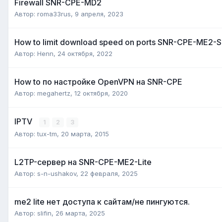
Firewall SNR-CPE-MD2
Автор:
roma33rus
,
9 апреля, 2023
How to limit download speed on ports SNR-CPE-ME2-S
Автор:
Henn
,
24 октября, 2022
How to по настройке OpenVPN на SNR-CPE
Автор:
megahertz
,
12 октября, 2020
IPTV
1
2
3
Автор:
tux-tm
,
20 марта, 2015
L2TP-сервер на SNR-CPE-ME2-Lite
Автор:
s-n-ushakov
,
22 февраля, 2025
me2 lite нет доступа к сайтам/не пингуются.
Автор:
slifin
,
26 марта, 2025