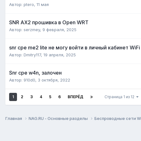
Автор:
ptero
,
11 мая
SNR AX2 прошивка в Open WRT
Автор:
serzmey
,
9 февраля, 2025
snr cpe me2 lite не могу войти в личный кабинет WiF
Автор:
Dmitry117
,
19 апреля, 2025
Snr cpe w4n, залочен
Автор:
910d0
,
3 октября, 2022
1
2
3
4
5
6
ВПЕРЁД
Страница 1 из 12
Главная
NAG.RU - Основные разделы
Беспроводные сети Wi-