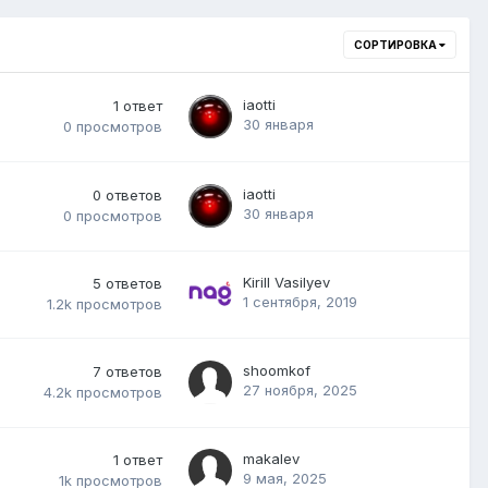
СОРТИРОВКА
iaotti
1
ответ
30 января
0
просмотров
iaotti
0
ответов
30 января
0
просмотров
Kirill Vasilyev
5
ответов
1 сентября, 2019
1.2k
просмотров
shoomkof
7
ответов
27 ноября, 2025
4.2k
просмотров
makalev
1
ответ
9 мая, 2025
1k
просмотров