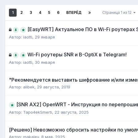
1
2
3
4
5
6
ВПЕРЁД
Страница 1 из 12
[EasyWRT] Актуальное ПО в Wi-Fi роутерах 
Автор:
iaotti
,
29 января
Wi-Fi роутеры SNR и B-OptiX в Telegram!
Автор:
iaotti
,
30 января
"Рекомендуется выставить шифрование и/или измен
Автор:
alibek
,
29 августа, 2019
[SNR AX2] OpenWRT - Инструкция по перепроши
Автор:
Tapo4ekSmerti
,
22 августа, 2025
[Решено] Невозможно сбросить настройки по умол
Автор:
makalev
,
8 мая, 2025