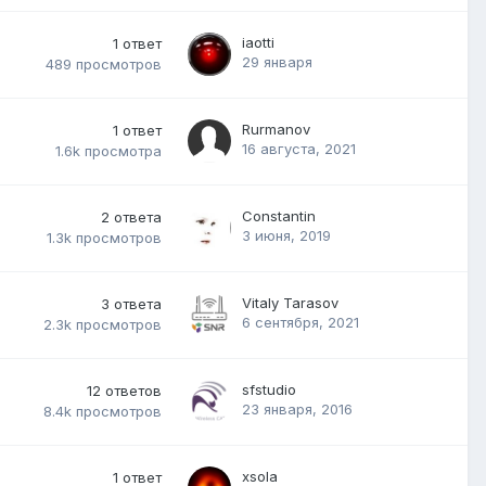
iaotti
1
ответ
29 января
489
просмотров
Rurmanov
1
ответ
16 августа, 2021
1.6k
просмотра
Constantin
2
ответа
3 июня, 2019
1.3k
просмотров
Vitaly Tarasov
3
ответа
6 сентября, 2021
2.3k
просмотров
sfstudio
12
ответов
23 января, 2016
8.4k
просмотров
xsola
1
ответ